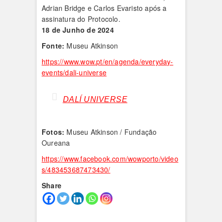
Adrian Bridge e Carlos Evaristo após a
assinatura do Protocolo.
18 de Junho de 2024
Fonte:
Museu Atkinson
https://www.wow.pt/en/agenda/everyday-
events/dali-universe
DALÍ UNIVERSE
Fotos:
Museu Atkinson / Fundação
Oureana
https://www.facebook.com/wowporto/video
s/483453687473430/
Share