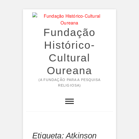
Skip
to
content
Fundação
Histórico-
Cultural
Oureana
(A FUNDAÇÃO PARA A PESQUISA
RELIGIOSA)
Etiqueta:
Atkinson