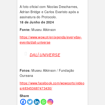
A foto oficial com Nicolas Descharnes,
Adrian Bridge e Carlos Evaristo após a
assinatura do Protocolo.
18 de Junho de 2024
Fonte:
Museu Atkinson
https://www.wow.pt/en/agenda/everyday-
events/dali-universe
DALÍ UNIVERSE
Fotos:
Museu Atkinson / Fundação
Oureana
https://www.facebook.com/wowporto/video
s/483453687473430/
Share