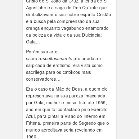
Cristo de S. João da Cruz, a lenda de S.
Agostinho e a saga de Don Quixote que
simbolizavam o seu nobre espírito Cristão
e a busca pela compreensão da sua
crença enquanto vagabundo enamorado
da beleza da vida e da sua Dulcineia;
Gala…
Porém sua arte
sacra
respeitosamente
profanada ou
salpicada de erotismo, era vista como
sacrílega para os católicos mais
conservadores…
Era o caso da Mãe de Deus, a quem ele
representava na sua pureza imaculada
por Gala, mulher e musa. Isto até 1959,
ano em que foi contactado pelo Exército
Azul, para pintar a Visão do Inferno em
Fátima, primeira parte do Segredo que o
mundo acreditava seria revelando em
1960…