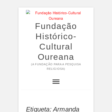
Skip
to
content
Fundação
Histórico-
Cultural
Oureana
(A FUNDAÇÃO PARA A PESQUISA
RELIGIOSA)
Etiqueta:
Armanda