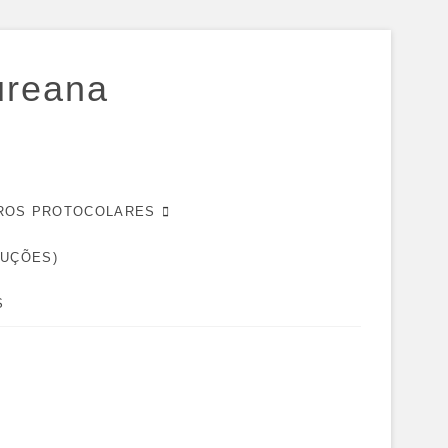
ureana
EIROS PROTOCOLARES
DUÇÕES)
S