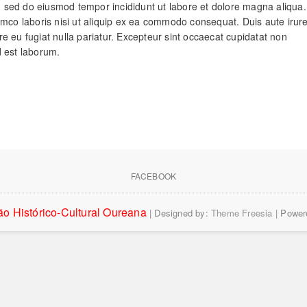
t, sed do eiusmod tempor incididunt ut labore et dolore magna aliqua.
amco laboris nisi ut aliquip ex ea commodo consequat. Duis aute irur
ore eu fugiat nulla pariatur. Excepteur sint occaecat cupidatat non
id est laborum.
FACEBOOK
o Histórico-Cultural Oureana
| Designed by:
Theme Freesia
| Power