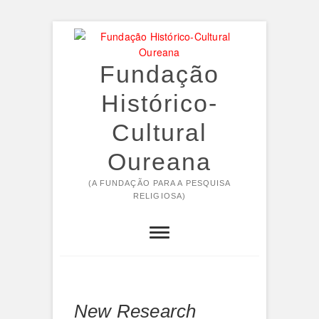
Skip
to
content
Fundação
Histórico-
Cultural
Oureana
(A FUNDAÇÃO PARA A PESQUISA
RELIGIOSA)
New Research