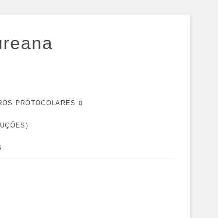
ureana
EIROS PROTOCOLARES
DUÇÕES)
S