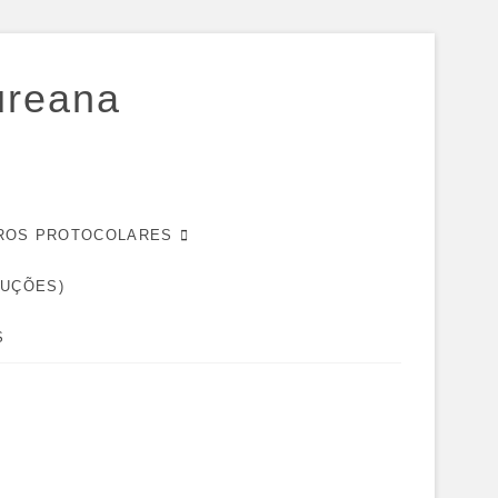
ureana
EIROS PROTOCOLARES
DUÇÕES)
S