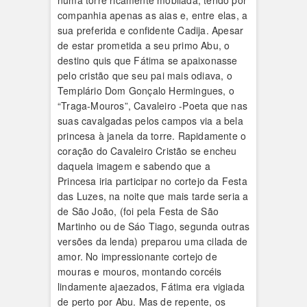
numa torre ricamente mobilada, tendo por
companhia apenas as aias e, entre elas, a
sua preferida e confidente Cadija. Apesar
de estar prometida a seu primo Abu, o
destino quis que Fátima se apaixonasse
pelo cristão que seu pai mais odiava, o
Templário Dom Gonçalo Hermingues, o
“Traga-Mouros”, Cavaleiro -Poeta que nas
suas cavalgadas pelos campos via a bela
princesa à janela da torre. Rapidamente o
coração do Cavaleiro Cristão se encheu
daquela imagem e sabendo que a
Princesa iria participar no cortejo da Festa
das Luzes, na noite que mais tarde seria a
de São João, (foi pela Festa de São
Martinho ou de Sáo Tiago, segunda outras
versões da lenda) preparou uma cilada de
amor. No impressionante cortejo de
mouras e mouros, montando corcéis
lindamente ajaezados, Fátima era vigiada
de perto por Abu. Mas de repente, os