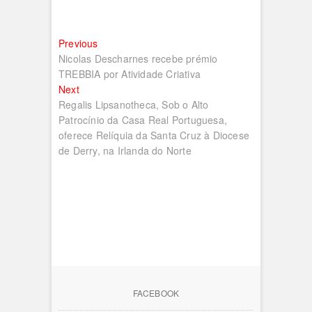
Navegação
Previous
Previous
post:
Nicolas Descharnes recebe prémio
de
TREBBIA por Atividade Criativa
artigos
Next
Next
post:
Regalis Lipsanotheca, Sob o Alto
Patrocínio da Casa Real Portuguesa,
oferece Relíquia da Santa Cruz à Diocese
de Derry, na Irlanda do Norte
FACEBOOK