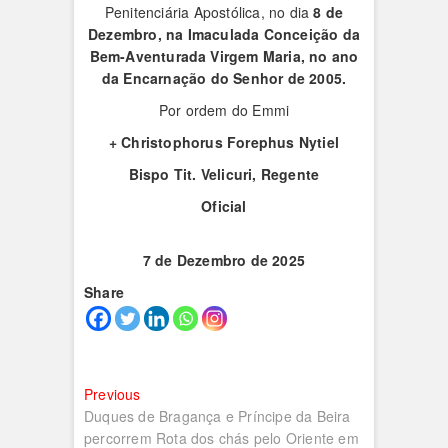
Penitenciária Apostólica, no dia
8 de
Dezembro, na Imaculada Conceição da
Bem-Aventurada Virgem Maria, no ano
da Encarnação do Senhor de 2005.
Por ordem do Emmi
+ Christophorus Forephus Nytiel
Bispo Tit. Velicuri, Regente
Oficial
7 de Dezembro de 2025
Share
Navegação
Previous
Previous
post:
Duques de Bragança e Príncipe da Beira
de
percorrem Rota dos chás pelo Oriente em