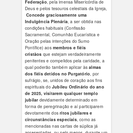
Federação
, pela imensa Misericórdia de
Deus e pelos tesouros celestiais da Igreja,
Concede graciosamente uma
Indulgência Plenária
, a ser obtida nas
condições habituais (Confissão
Sacramental, Comunhão Eucarística e
Oração pelas intenções do Sumo
Pontífice) aos
membros e fiéis
cristãos
que estejam verdadeiramente
penitentes e compelidos pela caridade, a
qual poderão também aplicar às
almas
dos fiéis detidos no Purgatório
, por
sufrágio, se, unidos de coração aos fins
espirituais do
Jubileu Ordinário do ano
de 2025, visitarem qualquer templo
jubilar
devidamente determinado em
forma de peregrinação e aí participarem
devotamente dos
ritos jubilares e
circunstâncias especiais
, como as
mencionadas nas cartas de súplica já
apresentadas, ou pelo menos, durante um