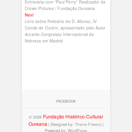
post:
Entrevista com “Paul Perry” Realizador da
de
Crown Pictures / Fundação Oureana
artigos
Next
Next
post:
Livro sobre Relicário de D. Afonso, IV
Conde de Ourém, apresentado pelo Autor
durante Congresso Internacional de
Nobreza em Madrid
FACEBOOK
Fundação Histórico-Cultural
© 2026
Oureana
| Designed by:
Theme Freesia
|
Powered by:
WordPress