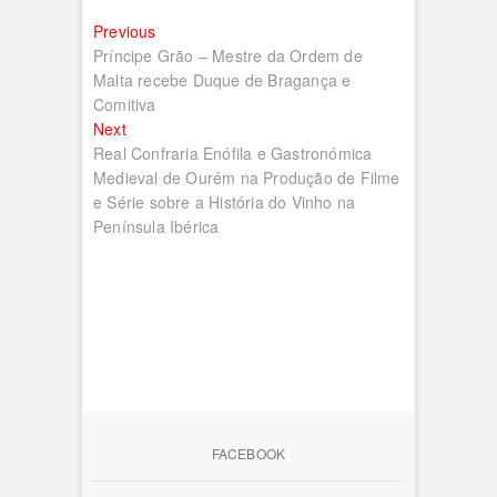
Navegação
Previous
Previous
post:
Príncipe Grão – Mestre da Ordem de
de
Malta recebe Duque de Bragança e
artigos
Comitiva
Next
Next
post:
Real Confraria Enófila e Gastronómica
Medieval de Ourém na Produção de Filme
e Série sobre a História do Vinho na
Península Ibérica
FACEBOOK