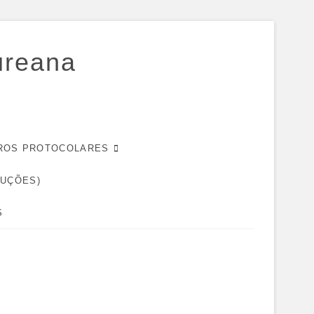
ureana
EIROS PROTOCOLARES
DUÇÕES)
S