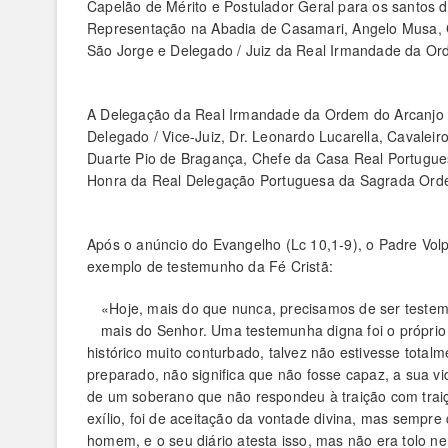
Capelão de Mérito e Postulador Geral para os santos 
Representação na Abadia de Casamari, Angelo Musa, C
São Jorge e Delegado / Juiz da Real Irmandade da Or
A Delegação da Real Irmandade da Ordem do Arcanjo S
Delegado / Vice-Juiz, Dr. Leonardo Lucarella, Cavale
Duarte Pio de Bragança, Chefe da Casa Real Portugue
Honra da Real Delegação Portuguesa da Sagrada Ordem
Após o anúncio do Evangelho (Lc 10,1-9), o Padre Volpi
exemplo de testemunho da Fé Cristã:
«Hoje, mais do que nunca, precisamos de ser testem
mais do Senhor. Uma testemunha digna foi o próprio 
histórico muito conturbado, talvez não estivesse tota
preparado, não significa que não fosse capaz, a sua vid
de um soberano que não respondeu à traição com traiç
exílio, foi de aceitação da vontade divina, mas sempr
homem, e o seu diário atesta isso, mas não era tolo n