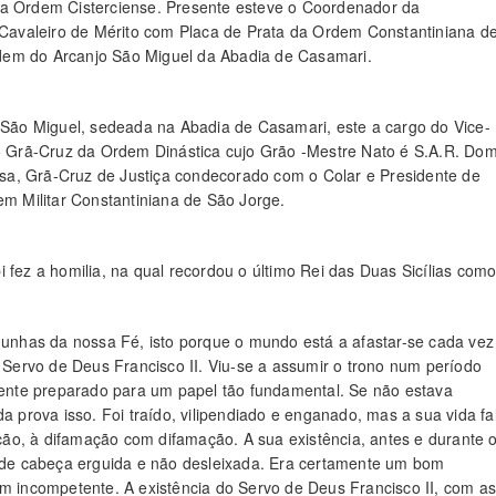
da Ordem Cisterciense. Presente esteve o Coordenador da
avaleiro de Mérito com Placa de Prata da Ordem Constantiniana d
dem do Arcanjo São Miguel da Abadia de Casamari.
ão Miguel, sedeada na Abadia de Casamari, este a cargo do Vice-
iro Grã-Cruz da Ordem Dinástica cujo Grão -Mestre Nato é S.A.R. Do
sa, Grã-Cruz de Justiça condecorado com o Colar e Presidente de
 Militar Constantiniana de São Jorge.
 fez a homilia, na qual recordou o último Rei das Duas Sicílias com
unhas da nossa Fé, isto porque o mundo está a afastar-se cada vez
Servo de Deus Francisco II. Viu-se a assumir o trono num período
lmente preparado para um papel tão fundamental. Se não estava
a prova isso. Foi traído, vilipendiado e enganado, mas a sua vida fa
ão, à difamação com difamação. A sua existência, antes e durante 
e de cabeça erguida e não desleixada. Era certamente um bom
em incompetente. A existência do Servo de Deus Francisco II, com a