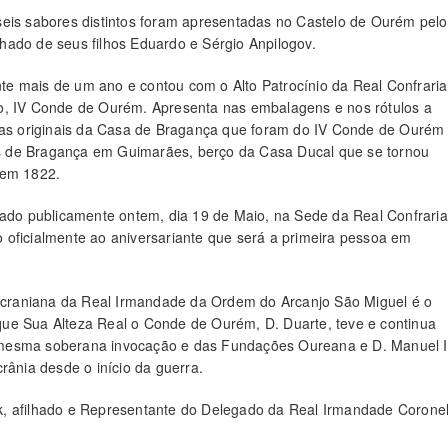
seis sabores distintos foram apresentadas no Castelo de Ourém pelo
hado de seus filhos Eduardo e Sérgio Anpilogov.
te mais de um ano e contou com o Alto Patrocínio da Real Confraria
nso, IV Conde de Ourém. Apresenta nas embalagens e nos rótulos a
s originais da Casa de Bragança que foram do IV Conde de Ourém
s de Bragança em Guimarães, berço da Casa Ducal que se tornou
 em 1822.
tado publicamente ontem, dia 19 de Maio, na Sede da Real Confraria
 oficialmente ao aniversariante que será a primeira pessoa em
craniana da Real Irmandade da Ordem do Arcanjo São Miguel é o
ue Sua Alteza Real o Conde de Ourém, D. Duarte, teve e continua
 mesma soberana invocação e das Fundações Oureana e D. Manuel I
rânia desde o início da guerra.
k, afilhado e Representante do Delegado da Real Irmandade Corone