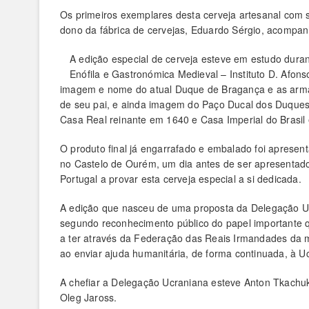
Os primeiros exemplares desta cerveja artesanal com 
dono da fábrica de cervejas, Eduardo Sérgio, acompan
A edição especial de cerveja esteve em estudo duran
Enófila e Gastronómica Medieval – Instituto D. Afo
imagem e nome do atual Duque de Bragança e as arma
de seu pai, e ainda imagem do Paço Ducal dos Duque
Casa Real reinante em 1640 e Casa Imperial do Brasil
O produto final já engarrafado e embalado foi apresen
no Castelo de Ourém, um dia antes de ser apresentado
Portugal a provar esta cerveja especial a si dedicada.
A edição que nasceu de uma proposta da Delegação U
segundo reconhecimento público do papel importante q
a ter através da Federação das Reais Irmandades da
ao enviar ajuda humanitária, de forma continuada, à Uc
A chefiar a Delegação Ucraniana esteve Anton Tkachu
Oleg Jaross.