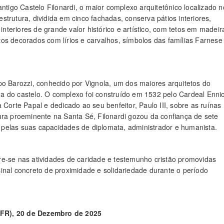
antigo Castelo Filonardi, o maior complexo arquitetônico localizado n
 estrutura, dividida em cinco fachadas, conserva pátios interiores,
interiores de grande valor histórico e artístico, com tetos em madeir
os decorados com lírios e carvalhos, símbolos das famílias Farnese
po Barozzi, conhecido por Vignola, um dos maiores arquitetos do
a do castelo. O complexo foi construído em 1532 pelo Cardeal Enni
 Corte Papal e dedicado ao seu benfeitor, Paulo III, sobre as ruínas
ura proeminente na Santa Sé, Filonardi gozou da confiança de sete
se pelas suas capacidades de diplomata, administrador e humanista.
sere-se nas atividades de caridade e testemunho cristão promovidas
inal concreto de proximidade e solidariedade durante o período
 (FR), 20 de Dezembro de 2025