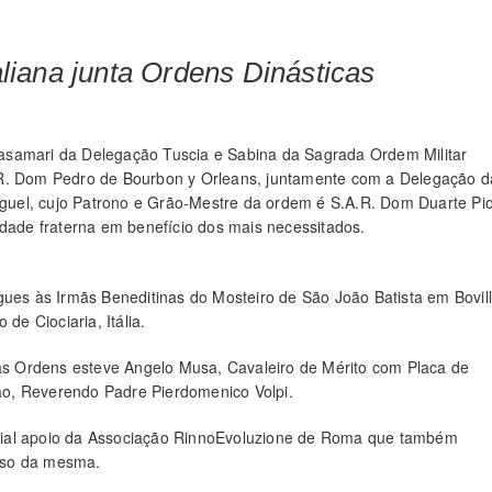
liana junta Ordens Dinásticas
asamari da Delegação Tuscia e Sabina da Sagrada Ordem Militar
.R. Dom Pedro de Bourbon y Orleans, juntamente com a Delegação d
uel, cujo Patrono e Grão-Mestre da ordem é S.A.R. Dom Duarte Pi
de fraterna em benefício dos mais necessitados.
gues às Irmãs Beneditinas do Mosteiro de São João Batista em Bovil
de Ciociaria, Itália.
as Ordens esteve Angelo Musa, Cavaleiro de Mérito com Placa de
, Reverendo Padre Pierdomenico Volpi.
cial apoio da Associação RinnoEvoluzione de Roma que também
esso da mesma.