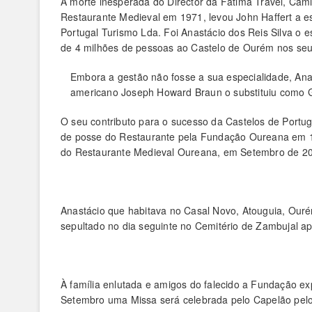
A morte inesperada do Director da Fatima Travel, Camil
Restaurante Medieval em 1971, levou John Haffert a e
Portugal Turismo Lda. Foi Anastácio dos Reis Silva o e
de 4 milhões de pessoas ao Castelo de Ourém nos seus
Embora a gestão não fosse a sua especialidade, An
americano Joseph Howard Braun o substituiu como 
O seu contributo para o sucesso da Castelos de Portu
de posse do Restaurante pela Fundação Oureana em 1
do Restaurante Medieval Oureana, em Setembro de 2
Anastácio que habitava no Casal Novo, Atouguia, Ouré
sepultado no dia seguinte no Cemitério de Zambujal ap
À família enlutada e amigos do falecido a Fundação ex
Setembro uma Missa será celebrada pelo Capelão pelo 