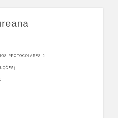
ureana
EIROS PROTOCOLARES
DUÇÕES)
S