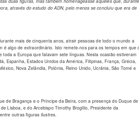
stas duas figuras, mas também homenageasse aqueles que, durant
ora, através do estudo do ADN, pelo menos se concluiu que era de
 durante mais de cinquenta anos, atrair pessoas de todo o mundo a
 é algo de extraordinário. Isto remete-nos para os tempos em que 
 toda a Europa que falavam sete línguas. Nesta ocasião estiveram
dá, Espanha, Estados Unidos da América, Filipinas, França, Grécia,
, México, Nova Zelândia, Polónia, Reino Unido, Ucrânia, São Tomé e
uque de Bragança e o Príncipe da Beira, com a presença do Duque de
 de Lisboa, e do Arcebispo Timothy Brogllio, Presidente da
tre outras figuras ilustres.