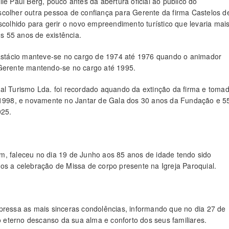
le Paul Berg, pouco antes da abertura oficial ao público do
scolher outra pessoa de confiança para Gerente da firma Castelos d
scolhido para gerir o novo empreendimento turístico que levaria mai
 55 anos de existência.
astácio manteve-se no cargo de 1974 até 1976 quando o animador
Gerente mantendo-se no cargo até 1995.
gal Turismo Lda. foi recordado aquando da extinção da firma e toma
998, e novamente no Jantar de Gala dos 30 anos da Fundação e 5
025.
m, faleceu no dia 19 de Junho aos 85 anos de idade tendo sido
os a celebração de Missa de corpo presente na Igreja Paroquial.
pressa as mais sinceras condolências, informando que no dia 27 de
eterno descanso da sua alma e conforto dos seus familiares.