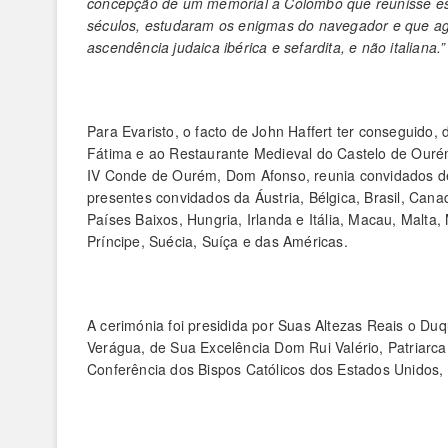
concepção de um memorial a Colombo que reunisse e
séculos, estudaram os enigmas do navegador e que ag
ascendência judaica ibérica e sefardita, e não italiana.”
Para Evaristo, o facto de John Haffert ter conseguido,
Fátima e ao Restaurante Medieval do Castelo de Ourém
IV Conde de Ourém, Dom Afonso, reunia convidados de
presentes convidados da Áustria, Bélgica, Brasil, Cana
Países Baixos, Hungria, Irlanda e Itália, Macau, Malta
Príncipe, Suécia, Suíça e das Américas.
A cerimónia foi presidida por Suas Altezas Reais o D
Verágua, de Sua Excelência Dom Rui Valério, Patriarca
Conferência dos Bispos Católicos dos Estados Unidos, en