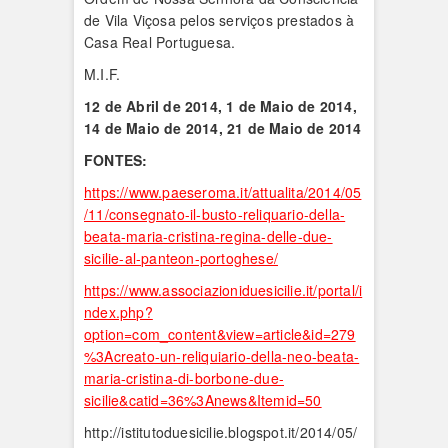
de Vila Viçosa pelos serviços prestados à
Casa Real Portuguesa.
M.I.F.
12 de Abril de 2014, 1 de Maio de 2014,
14 de Maio de 2014, 21 de Maio de 2014
FONTES:
https://www.paeseroma.it/attualita/2014/05
/11/consegnato-il-busto-reliquario-della-
beata-maria-cristina-regina-delle-due-
sicilie-al-panteon-portoghese/
https://www.associazioniduesicilie.it/portal/i
ndex.php?
option=com_content&view=article&id=279
%3Acreato-un-reliquiario-della-neo-beata-
maria-cristina-di-borbone-due-
sicilie&catid=36%3Anews&Itemid=50
http://istitutoduesicilie.blogspot.it/2014/05/