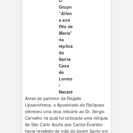
O
Grupo
“
Alfen
a aos
Pés de
Maria
”
na
réplica
da
Santa
Casa
de
Loreto
/
Nazaré
Antes de partirem da Regalis
Lipsanotheca, o Apostolado de Relíquias
ofereceu uma teca relicário ao Dr. Sergio
Carvalho na qual foi colocada uma relíquia
de São Carlo Acutis que Carlos Evaristo
havia recebido da mãe do jovem Santo em