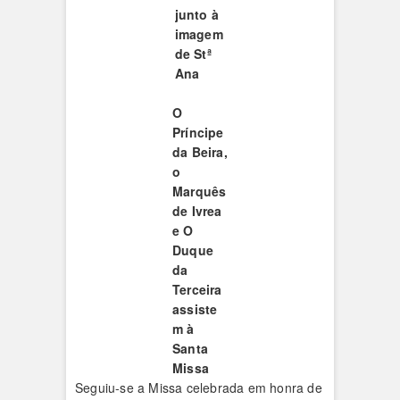
junto à
imagem
de Stª
Ana
O
Príncipe
da Beira,
o
Marquês
de Ivrea
e O
Duque
da
Terceira
assiste
m à
Santa
Missa
Seguiu-se a Missa celebrada em honra de