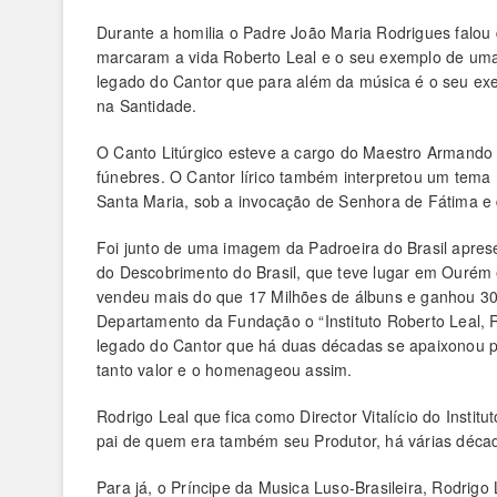
Durante a homilia o Padre João Maria Rodrigues falou
marcaram a vida Roberto Leal e o seu exemplo de uma
legado do Cantor que para além da música é o seu ex
na Santidade.
O Canto Litúrgico esteve a cargo do Maestro Armando 
fúnebres. O Cantor lírico também interpretou um tem
Santa Maria, sob a invocação de Senhora de Fátima e
Foi junto de uma imagem da Padroeira do Brasil apre
do Descobrimento do Brasil, que teve lugar em Ourém
vendeu mais do que 17 Milhões de álbuns e ganhou 30 
Departamento da Fundação o “Instituto Roberto Leal, Re
legado do Cantor que há duas décadas se apaixonou p
tanto valor e o homenageou assim.
Rodrigo Leal que fica como Director Vitalício do Instit
pai de quem era também seu Produtor, há várias déca
Para já, o Príncipe da Musica Luso-Brasileira, Rodrig