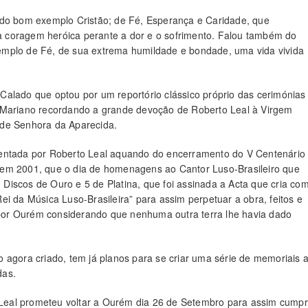
 do bom exemplo Cristão; de Fé, Esperança e Caridade, que
 coragem heróica perante a dor e o sofrimento. Falou também do
emplo de Fé, de sua extrema humildade e bondade, uma vida vivida
Calado que optou por um reportório clássico próprio das cerimónias
a Mariano recordando a grande devoção de Roberto Leal à Virgem
 de Senhora da Aparecida.
sentada por Roberto Leal aquando do encerramento do V Centenário
 em 2001, que o dia de homenagens ao Cantor Luso-Brasileiro que
Discos de Ouro e 5 de Platina, que foi assinada a Acta que cria co
i da Música Luso-Brasileira” para assim perpetuar a obra, feitos e
or Ourém considerando que nenhuma outra terra lhe havia dado
uto agora criado, tem já planos para se criar uma série de memoriais 
das.
o Leal prometeu voltar a Ourém dia 26 de Setembro para assim cumpr