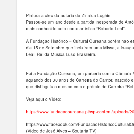
Pintura a óleo da autoria de Zinaida Loghin
Passou-se um ano desde a partida inesperada de Antón
mais conhecido pelo nome artístico “Roberto Leal”.
A Fundação Histórico – Cultural Oureana porém não 
dia 15 de Setembro que incluíram uma Missa, a inaugu
Leal, Rei da Música Luso-Brasileira.
Foi a Fundação Oureana, em parceria com a Câmara M
aquando dos 30 anos de Carreira do Cantor, nascido 
que distingui
u o mesmo com o prémio de Carreira “Rei 
Veja aqui o Vídeo:
https://www.fundacaooureana.pt/wp-content/uploads/
https://www.facebook.com/FundacaoHistoricoCultura
(Video de José Alves – Soutaria TV)