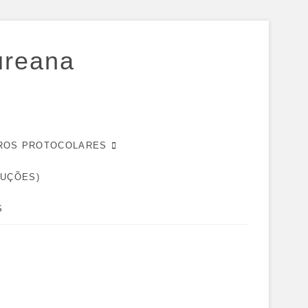
ureana
EIROS PROTOCOLARES
DUÇÕES)
S