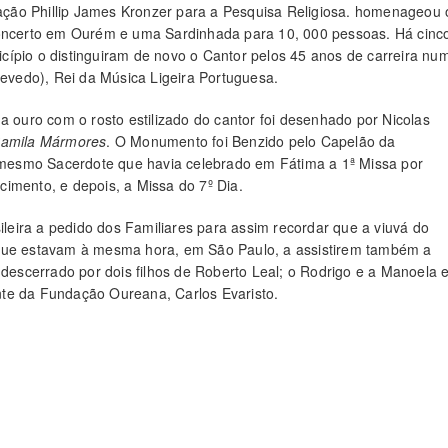
ção Phillip James Kronzer para a Pesquisa Religiosa. homenageou 
ncerto em Ourém e uma Sardinhada para 10, 000 pessoas. Há cinc
cípio o distinguiram de novo o Cantor pelos 45 anos de carreira nu
vedo), Rei da Música Ligeira Portuguesa.
uro com o rosto estilizado do cantor foi desenhado por Nicolas
amila Mármores
. O Monumento foi Benzido pelo Capelão da
mesmo Sacerdote que havia celebrado em Fátima a 1ª Missa por
imento, e depois, a Missa do 7º Dia.
eira a pedido dos Familiares para assim recordar que a viuvá do
 que estavam à mesma hora, em São Paulo, a assistirem também a
 descerrado por dois filhos de Roberto Leal; o Rodrigo e a Manoela 
nte da Fundação Oureana, Carlos Evaristo.