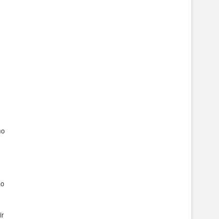
mo
ao
ir